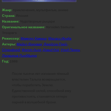
Жанр:
приключения, мультфильм, аниме
Страна:
Япония
Название:
Чудотворные рыцари
Оригинальное название:
Yoroiden Samurai
Troopers
Режиссер:
Мамору Хамацу
,
Масаси Икэда
Актеры:
Майкл Донован
,
Джейсон Грей-
Стенфорд
,
Мэтт Хилл
,
Дэвид Кэй
,
Уорд Перри
,
Лалаиниа Линдбьерг
Год:
1988
После тысячи лет изгнания тёмный
властелин Тальпа возвращается,
чтобы поработить Землю.
Единственной силой, способной ему
противостоять, становятся пятеро
парней в волшебной броне.