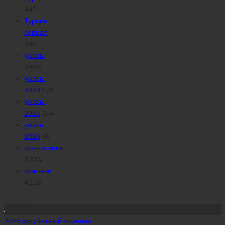
447
Турция
сериал
342
ужасы
3 624
ужасы
2024
179
ужасы
2025
154
ужасы
2026
39
фантастика
3 574
фэнтези
4 113
Похожее
Posted
2026
зарубежный
комедия