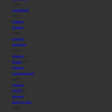
7 262
семейный
3 205
сериал
боевик
1 903
сериал
комедия
3 166
сериал
Корея
877
сериал
приключения
1 607
сериал
СССР
95
сериал
фантастика
1 242