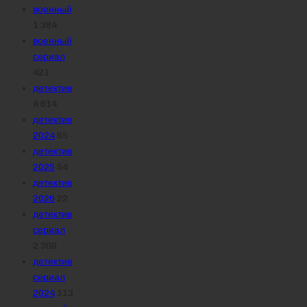
военный
1 384
военный
сериал
421
детектив
4 614
детектив
2024
65
детектив
2025
54
детектив
2026
22
детектив
сериал
2 308
детектив
сериал
2024
113