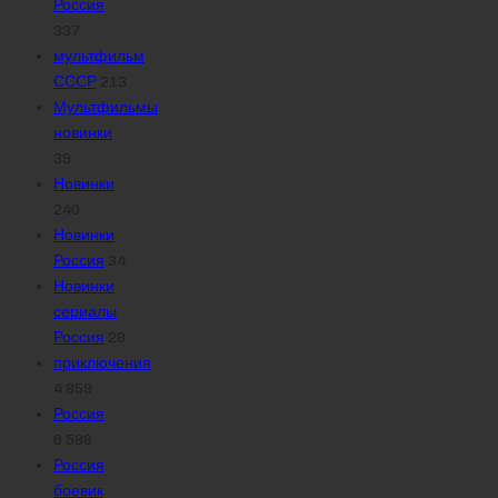
Россия
337
мультфильм
СССР
213
Мультфильмы
новинки
39
Новинки
240
Новинки
Россия
34
Новинки
сериалы
Россия
28
приключения
4 859
Россия
6 588
Россия
боевик