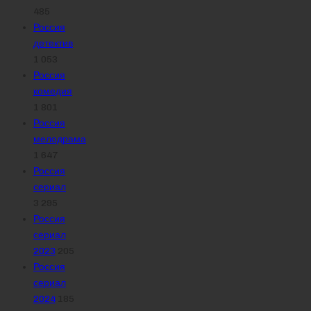
485
Россия
детектив
1 053
Россия
комедия
1 801
Россия
мелодрама
1 647
Россия
сериал
3 295
Россия
сериал
2023
205
Россия
сериал
2024
185