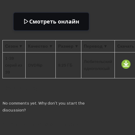
Смотреть онлайн
Сезон ▼
Качество ▼
Размер ▼
Перевод ▼
Скачать
1-39
Любительский
серий из
DVDRip
8.25 ГБ
одноголосый
39
Comments
No comments yet. Why don’t you start the
discussion?
Добавить комментарий