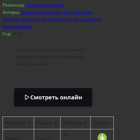
Режиссер:
Григорий Липшиц
Актеры:
Всеволод Сафонов
,
Эльза Леждей
,
Владлен Бирюков
,
Анатолий Азо
,
Ирина Шевчук
,
Юрий Мажуга
Год:
1976
О рабочих, чья судьба неразрывно
связана с заводом и проблемами
заводской жизни.
Смотреть онлайн
Качество ▼
Размер ▼
Перевод ▼
Скачать
Не
VHSRip
1.43 ГБ