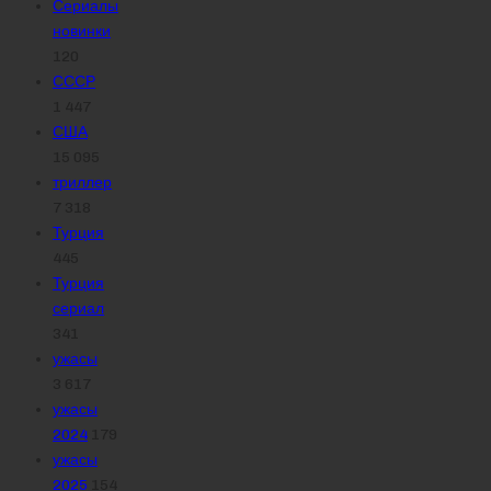
Сериалы
новинки
120
СССР
1 447
США
15 095
триллер
7 318
Турция
445
Турция
сериал
341
ужасы
3 617
ужасы
2024
179
ужасы
2025
154