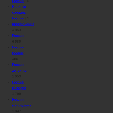
Россия
34
Новинки
сериалы
Россия
34
приключения
4 853
Россия
6 585
Россия
боевик
485
Россия
детектив
1 053
Россия
комедия
1 799
Россия
мелодрама
1 647