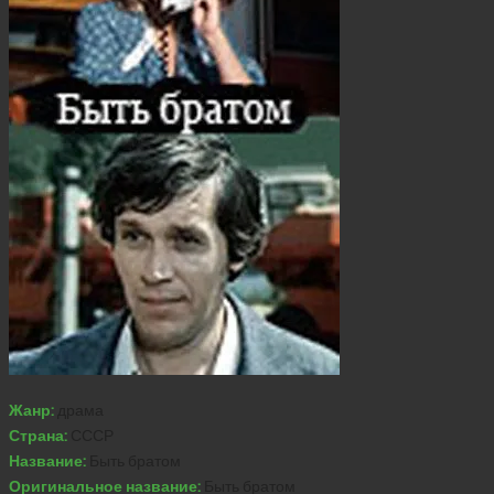
Жанр:
драма
Страна:
СССР
Название:
Быть братом
Оригинальное название:
Быть братом