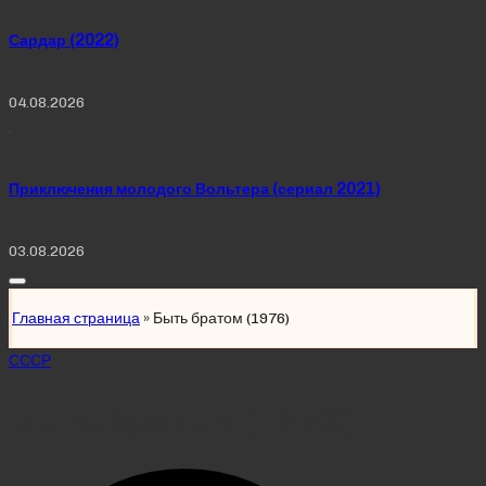
Сардар (2022)
04.08.2026
Приключения молодого Вольтера (сериал 2021)
03.08.2026
Главная страница
»
Быть братом (1976)
Posted
СССР
in
Быть братом (1976)