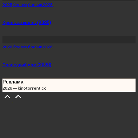
Posted
2025
боевик
боевик 2025
in
Кровь за кровь (2025)
Posted
2026
боевик
боевик 2026
in
Последний дом (2026)
Реклама
2026 — kinotorrent.cc
Scroll
to
Top