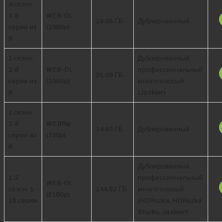
4 сезон:
1-8
WEB-DL
19.05 ГБ
Дублированный
серии из
(1080p)
8
1 сезон:
Дублированный,
1-8
WEB-DL
профессиональный
25.09 ГБ
серии из
(1080p)
многоголосый
8
(Jaskier)
1 сезон:
1-8
WEBRip
14.63 ГБ
Дублированный
серии из
(720p)
8
Дублированный,
1-2
профессиональный
WEB-DL
сезон: 1-
144.82 ГБ
многоголосый
(2160p)
16 серии
(HDRezka, HDRezka
Studio, Jaskier)