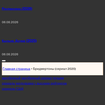
Распаковка (2026)
06.08.2026
Қызым. Дочки (2025)
06.08.2026
Главная страница
»
Бриджертоны (сериал 2020)
Posted
зарубежный
зарубежный сериал
лучшие
in
сериалы
мелодрама
с высоким рейтингом
сериалы
США
Бриджертоны