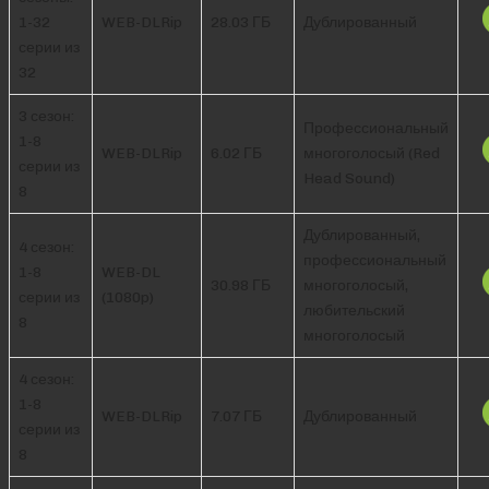
1-32
WEB-DLRip
28.03 ГБ
Дублированный
серии из
32
3 сезон:
Профессиональный
1-8
WEB-DLRip
6.02 ГБ
многоголосый (Red
серии из
Head Sound)
8
Дублированный,
4 сезон:
профессиональный
1-8
WEB-DL
30.98 ГБ
многоголосый,
серии из
(1080p)
любительский
8
многоголосый
4 сезон:
1-8
WEB-DLRip
7.07 ГБ
Дублированный
серии из
8