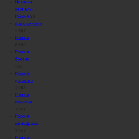
Новинки
сериалы
Россия
29
приключения
4 857
Россия
6 588
Россия
боевик
485
Россия
детектив
1 053
Россия
комедия
1 801
Россия
мелодрама
1 647
Россия