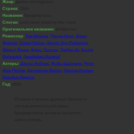
Жанр:
драма, мелодрама
Страна:
США
Название:
Бриджертоны
Слоган:
Love never plays by the rules.
Оригинальное название:
Bridgerton
Режиссер:
Том Верика
,
Триша Брок
,
Шери
Фоксон
,
Олрик Райли
,
Джули Энн Робинсон
,
Шерил Дунье
,
Алекс Пиллаи
,
Эндрю Ан
,
Билле
Вудрафф
,
Джаффар Махмуд
Актеры:
Джули Эндрюс
,
Фиби Дайневор
,
Реге-
Жан Пейдж
,
Джонатан Бейли
,
Никола Кохлан
,
Клаудия Джесси
Год:
2020
История о восьми дружных братьях и
сестрах влиятельной семьи
Бриджертонов, которые пытаются
найти любовь.