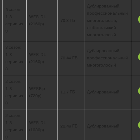
Дублированный,
4 сезон:
профессиональный
1-8
WEB-DL
70.3 ГБ
многоголосый,
серии из
(2160p)
любительский
8
многоголосый
3 сезон:
Дублированный,
1-8
WEB-DL
70.44 ГБ
профессиональный
серии из
(2160p)
многоголосый
8
2 сезон:
1-8
WEBRip
11.7 ГБ
Дублированный
серии из
(720p)
8
2 сезон:
1-8
WEB-DL
22.48 ГБ
Дублированный
серии из
(1080p)
8