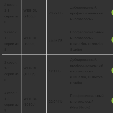
2 сезон:
Дублированный,
1-8
WEB-DL
70.72 ГБ
профессиональный
серии из
(2160p)
многоголосый
8
2 сезон:
Профессиональный
1-8
WEB-DL
многоголосый
19.86 ГБ
серии из
(1080p)
(HDRezka, HDRezka
8
Studio)
Дублированный,
2 сезон:
профессиональный
1-8
WEB-DL
12.1 ГБ
многоголосый
серии из
(1080p)
(HDRezka, HDRezka
8
Studio)
4 сезон:
Профессиональный
1-8
WEB-DL
22.04 ГБ
многоголосый
серии из
(1080p)
(NewStudio)
8