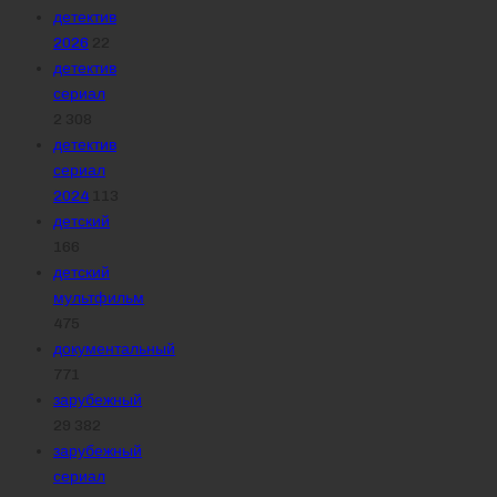
детектив
2026
22
детектив
сериал
2 308
детектив
сериал
2024
113
детский
166
детский
мультфильм
475
документальный
771
зарубежный
29 382
зарубежный
сериал