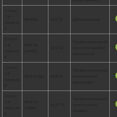
1 сезон:
1-8
WEBRip
6.83 ГБ
Дублированный
серии из
8
3 сезон:
Профессиональный
1-8
WEB-DL
18.9 ГБ
многоголосый (Red
серии из
(1080p)
Head Sound)
8
3 сезон:
Профессиональный
1-8
WEB-DLRip
6.69 ГБ
многоголосый
серии из
(NewStudio)
8
1 сезон:
Профессиональный
1-8
WEB-DL
21.57 ГБ
многоголосый
серии из
(1080p)
(Jaskier)
8