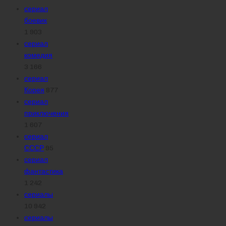
сериал
боевик
1 903
сериал
комедия
3 166
сериал
Корея
877
сериал
приключения
1 607
сериал
СССР
95
сериал
фантастика
1 242
сериалы
10 942
сериалы