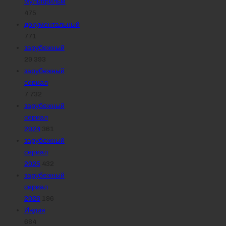
мультфильм
475
документальный
771
зарубежный
29 393
зарубежный
сериал
7 732
зарубежный
сериал
2024
361
зарубежный
сериал
2025
432
зарубежный
сериал
2026
196
Индия
684