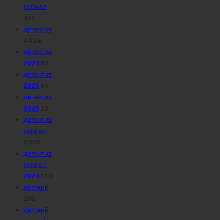
сериал
421
детектив
4 614
детектив
2024
65
детектив
2025
54
детектив
2026
22
детектив
сериал
2 308
детектив
сериал
2024
113
детский
166
детский