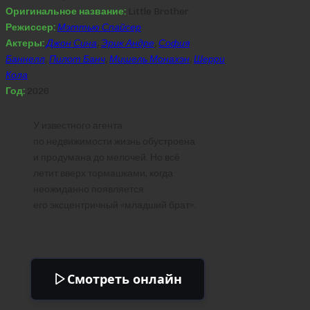
Оригинальное название:
Little Brother
Режиссер:
Мэттью Спайсер
Актеры:
Джон Сина
,
Эрик Андре
,
София
Баннелл
,
Пилот Банч
,
Мишель Монахэн
,
Шерри
Кола
Год:
2026
У известного агента
по недвижимости жизнь обустроена
и продумана до мелочей. Но всё
летит вверх тормашками, когда
неожиданно появляется
его эксцентричный «младший брат».
Смотреть онлайн