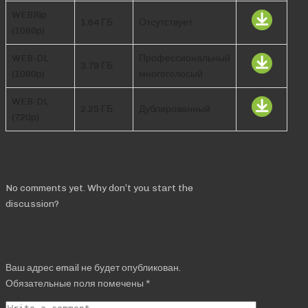
WEBRip
1.64 ГБ
Отсутствует
(1080p)
WEB-DL
Профессиональный
3.79 ГБ
(1080p)
многоголосый
WEB-DL
2.25 ГБ
Дублированный
(720p)
Comments
No comments yet. Why don’t you start the
discussion?
Добавить комментарий
Ваш адрес email не будет опубликован.
Обязательные поля помечены
*