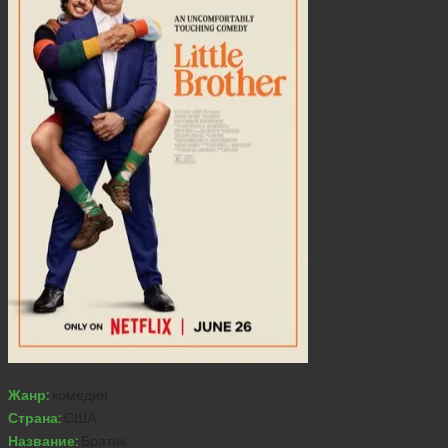
Жанр:
комедия
Страна:
США
Название:
Братик