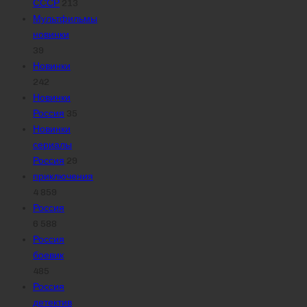
СССР
213
Мультфильмы
новинки
39
Новинки
242
Новинки
Россия
35
Новинки
сериалы
Россия
29
приключения
4 859
Россия
6 588
Россия
боевик
485
Россия
детектив