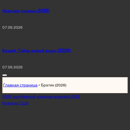
Осколки (сериал 2026)
07.08.2026
Кощей. Тайна живой воды (2026)
07.08.2026
Главная страница
»
Братик (2026)
Posted
2026
зарубежный
комедия
комедия 2026
in
Новинки
США
Братик (2026)