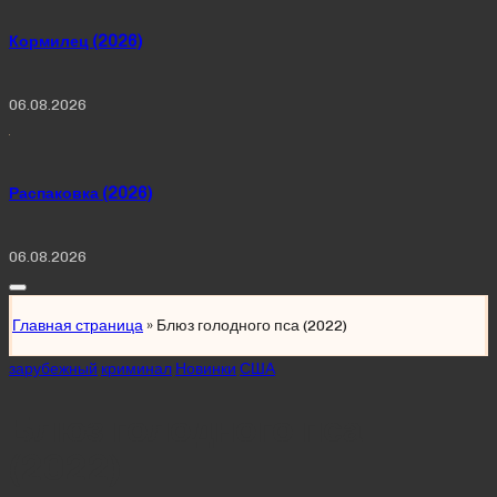
Кормилец (2026)
06.08.2026
Распаковка (2026)
06.08.2026
Главная страница
»
Блюз голодного пса (2022)
Posted
зарубежный
криминал
Новинки
США
in
Блюз голодного пса
(2022)