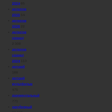
2024
65
детектив
2025
54
детектив
2026
22
детектив
сериал
2 308
детектив
сериал
2024
113
детский
166
детский
мультфильм
475
документальный
771
зарубежный