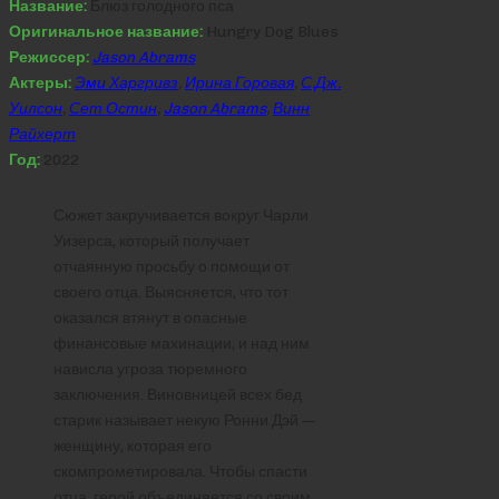
Название:
Блюз голодного пса
Оригинальное название:
Hungry Dog Blues
Режиссер:
Jason Abrams
Актеры:
Эми Харгривз
,
Ирина Горовая
,
С.Дж.
Уилсон
,
Сет Остин
,
Jason Abrams
,
Винн
Райхерт
Год:
2022
Сюжет закручивается вокруг Чарли
Уизерса, который получает
отчаянную просьбу о помощи от
своего отца. Выясняется, что тот
оказался втянут в опасные
финансовые махинации, и над ним
нависла угроза тюремного
заключения. Виновницей всех бед
старик называет некую Ронни Дэй —
женщину, которая его
скомпрометировала. Чтобы спасти
отца, герой объединяется со своим