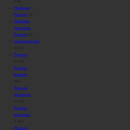
240
Новинки
Россия
36
Новинки
сериалы
Россия
29
приключения
4 859
Россия
6 588
Россия
боевик
485
Россия
детектив
1 053
Россия
комедия
1 801
Россия