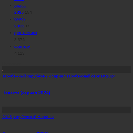
ужасы
2025
154
ужасы
2026
37
фантастика
3 574
фэнтези
4 113
Похожее
Posted
зарубежный
зарубежный сериал
зарубежный сериал 2024
in
Невеста (сериал 2024)
Posted
2025
зарубежный
Новинки
in