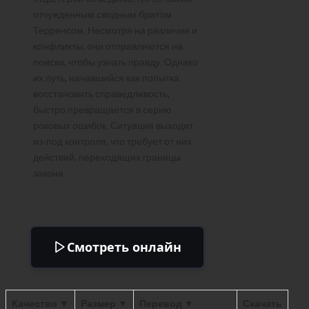
отчужденным сводным братом
Терренсом. Несмотря на различия и
конфликты, они отправляются на
поиски, чтобы узнать правду. Однако
их путь, начавшийся как попытка
восстановить справедливость,
быстро превращается в серию
роковых ошибок. Ситуация выходит
из-под контроля, что требует от них
действий, переходящих границы
закона.
Смотреть онлайн
Качество ▼
Размер ▼
Перевод ▼
Скачать