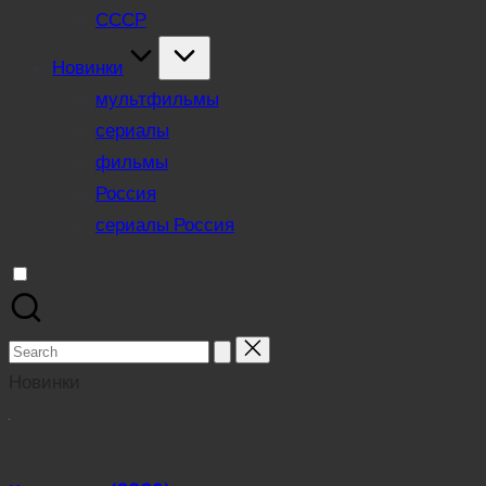
СССР
Новинки
мультфильмы
сериалы
фильмы
Россия
сериалы Россия
Search
for:
Новинки