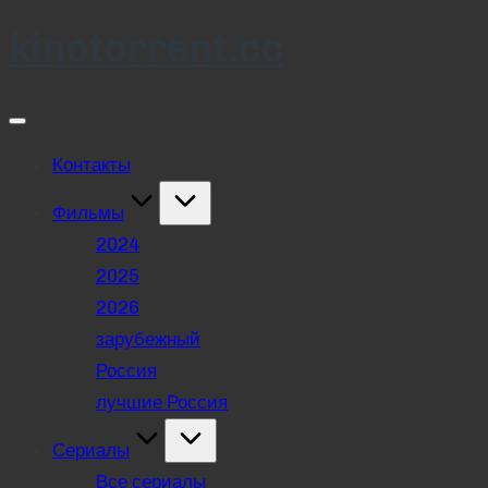
kinotorrent.cc
Skip
to
content
Контакты
Фильмы
2024
2025
2026
зарубежный
Россия
лучшие Россия
Сериалы
Все сериалы