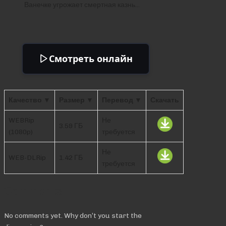
Ванечке угрожает смертная казнь…
Смотреть онлайн
Качество ▼
Размер ▼
Перевод ▼
Скачать
WEBRip
Не
3.59 ГБ
(1080p)
требуется
Не
WEB-DLRip
1.42 ГБ
требуется
Comments
No comments yet. Why don’t you start the