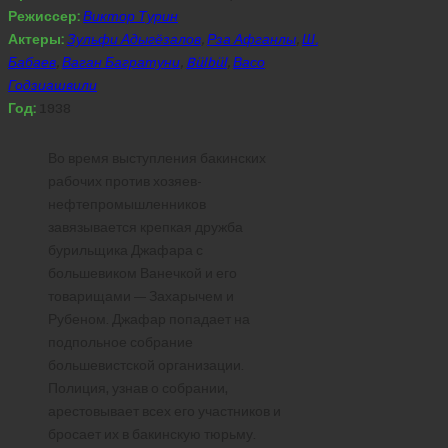
Режиссер:
Виктор Турин
Актеры:
Зульфи Адыгёзалов
,
Рза Афганлы
,
Ш.
Бабаев
,
Ваган Багратуни
,
Bülbül
,
Васо
Годзиашвили
Год:
1938
Во время выступления бакинских
рабочих против хозяев-
нефтепромышленников
завязывается крепкая дружба
бурильщика Джафара с
большевиком Ванечкой и его
товарищами — Захарычем и
Рубеном. Джафар попадает на
подпольное собрание
большевистской организации.
Полиция, узнав о собрании,
арестовывает всех его участников и
бросает их в бакинскую тюрьму.