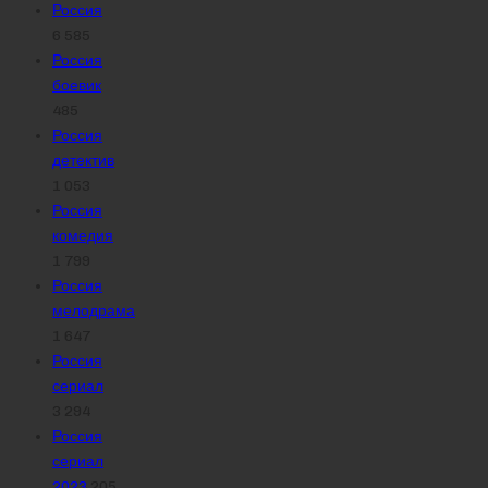
Россия
6 585
Россия
боевик
485
Россия
детектив
1 053
Россия
комедия
1 799
Россия
мелодрама
1 647
Россия
сериал
3 294
Россия
сериал
2023
205