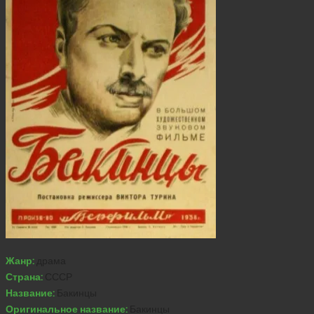
Жанр:
драма
Страна:
СССР
Название:
Бакинцы
Оригинальное название:
Бакинцы