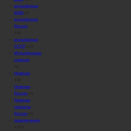
мультфильм
2026
52
мультфильм
Россия
335
мультфильм
СССР
213
Мультфильмы
новинки
40
Новинки
236
Новинки
Россия
34
Новинки
сериалы
Россия
34
приключения
4 853