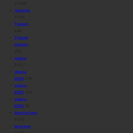
15 095
триллер
7 318
Турция
445
Турция
сериал
341
ужасы
3 617
ужасы
2024
179
ужасы
2025
154
ужасы
2026
36
фантастика
3 571
фэнтези