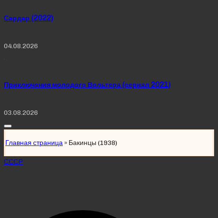
Сардар (2022)
04.08.2026
Приключения молодого Вольтера (сериал 2021)
03.08.2026
Главная страница
»
Бакинцы (1938)
Posted
СССР
in
Бакинцы (1938)