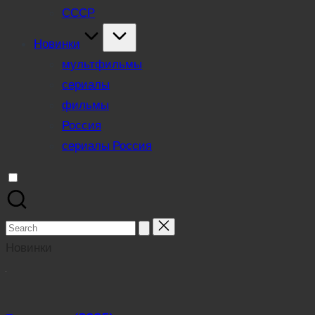
СССР
Новинки
мультфильмы
сериалы
фильмы
Россия
сериалы Россия
Search
for:
Новинки