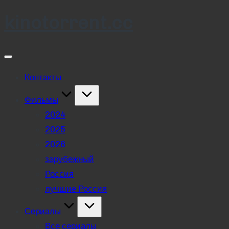
kinotorrent.cc
Skip
to
content
Контакты
Фильмы
2024
2025
2026
зарубежный
Россия
лучшие Россия
Сериалы
Все сериалы