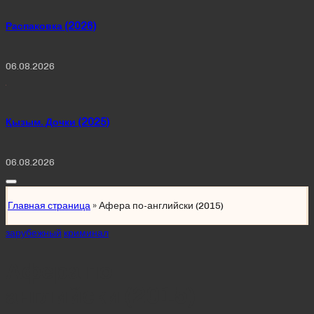
Распаковка (2026)
06.08.2026
Қызым. Дочки (2025)
06.08.2026
Главная страница
»
Афера по-английски (2015)
Posted
зарубежный
криминал
in
Афера по-
английски (2015)