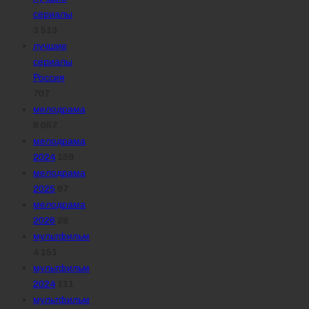
сериалы
3 513
лучшие
сериалы
Россия
707
мелодрама
8 057
мелодрама
2024
159
мелодрама
2025
97
мелодрама
2026
28
мультфильм
4 151
мультфильм
2024
111
мультфильм