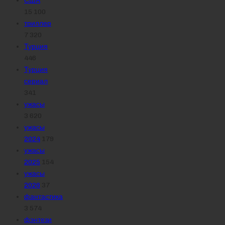
США
15 100
триллер
7 320
Турция
446
Турция
сериал
341
ужасы
3 620
ужасы
2024
179
ужасы
2025
154
ужасы
2026
37
фантастика
3 574
фэнтези