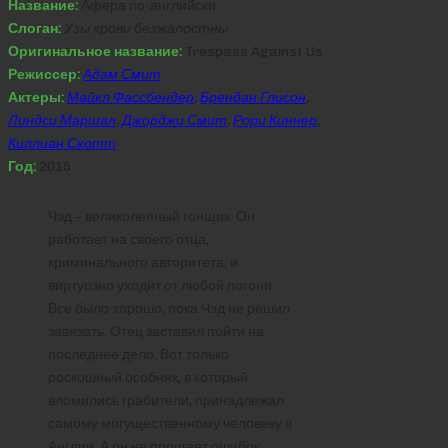
Название:
Афера по-английски
Слоган:
Узы крови безжалостны
Оригинальное название:
Trespass Against Us
Режиссер:
Адам Смит
Актеры:
Майкл Фассбендер
,
Брендан Глисон
,
Линдси Маршал
,
Джорджи Смит
,
Рори Киннер
,
Киллиан Скотт
Год:
2015
Чэд – великолепный гонщик. Он
работает на своего отца,
криминального авторитета, и
виртуозно уходит от любой погони.
Все было хорошо, пока Чэд не решил
завязать. Отец заставил пойти на
последнее дело. Вот только
роскошный особняк, в который
вломились грабители, принадлежал
самому могущественному человеку в
Англии. А он не прощает ошибок.