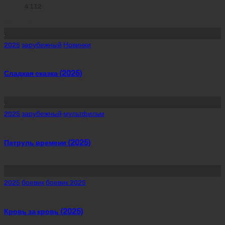
4 112
Похожее
Posted
2025
зарубежный
Новинки
in
Сладкая сказка (2025)
Posted
2025
зарубежный
мультфильм
in
Патруль времени (2025)
Posted
2025
боевик
боевик 2025
in
Кровь за кровь (2025)