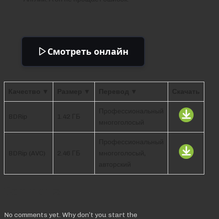
Смотреть онлайн
Качество ▼
Размер ▼
Перевод ▼
Скачать
Профессиональный
BDRip
1.42 ГБ
многоголосый
Профессиональный
BDRip (AVC)
2.46 ГБ
многоголосый,
авторский
Comments
No comments yet. Why don’t you start the