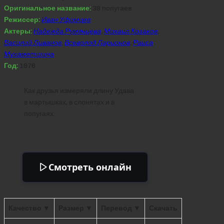
Оригинальное название:
38 попугаев
Режиссер:
Иван Уфимцев
Актеры:
Надежда Румянцева
,
Михаил Козаков
,
Василий Ливанов
,
Всеволод Ларионов
,
Раиса
Мухаметшина
Год:
1976
Как друзья измеряли длину Удава
в мартышках, в слонятах и в
попугаях.
Смотреть онлайн
Качество ▼
Размер ▼
Перевод ▼
Скачать