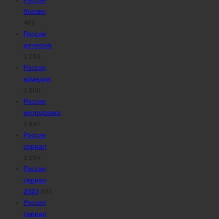
Россия
боевик
485
Россия
детектив
1 053
Россия
комедия
1 800
Россия
мелодрама
1 647
Россия
сериал
3 294
Россия
сериал
2023
205
Россия
сериал