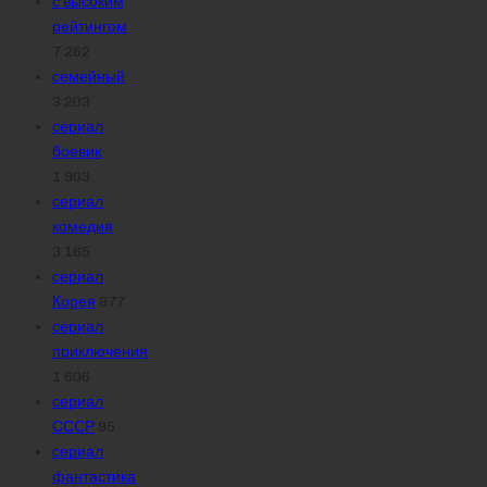
с высоким
рейтингом
7 262
семейный
3 203
сериал
боевик
1 903
сериал
комедия
3 165
сериал
Корея
877
сериал
приключения
1 606
сериал
СССР
95
сериал
фантастика