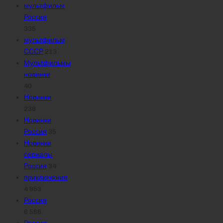
мультфильм
Россия
335
мультфильм
СССР
213
Мультфильмы
новинки
40
Новинки
239
Новинки
Россия
35
Новинки
сериалы
Россия
34
приключения
4 853
Россия
6 586