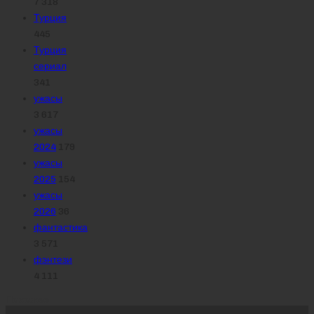
7 318
Турция
445
Турция
сериал
341
ужасы
3 617
ужасы
2024
179
ужасы
2025
154
ужасы
2026
36
фантастика
3 571
фэнтези
4 111
Похожее