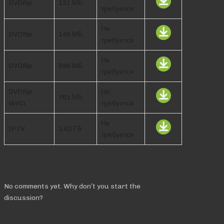
DVDRip
131 МБ
требуется
Не
DVDRip
149 МБ
требуется
Не
DVDRip
696 МБ
требуется
DVDRip
Не
761 МБ
(AVC)
требуется
Не
IPTV
1.62 ГБ
требуется
Comments
No comments yet. Why don’t you start the
discussion?
Добавить комментарий