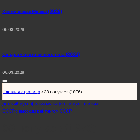
Космическая Машка (2026)
05.08.2026
Синдром бесконечного лета (2023)
05.08.2026
Главная страница
»
38 попугаев (1976)
Posted
детский мультфильм
мультфильм
мультфильм
in
СССР
с высоким рейтингом
СССР
38 попугаев (1976)