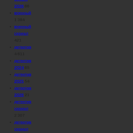
2026
66
военный
1 384
военный
сериал
421
детектив
4 611
детектив
2024
65
детектив
2025
54
детектив
2026
21
детектив
сериал
2 307
детектив
сериал