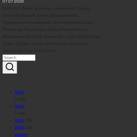
07.07.2026
IMDb 6.3 Жанр: фэнтези, семейный Страна:
Чехия Название: Школа волшебников
Оригинальное название: Zrození alchymistky
Режиссер: Петр Кубик, Лукаш Парик Актеры:
Магдалена Мюллер, Роман Зах, Сара Корбелова,
Сирил Добры, Криштоф Коничек, Вероника
Бартакова Год: 2025 Юная…
Реклама
Рубрики
2023
1 058
2024
1 090
2025
992
2026
228
аниме