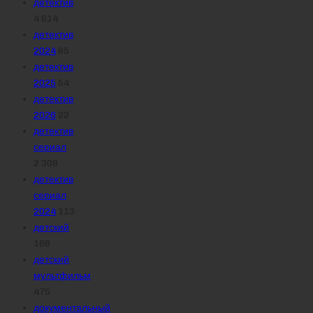
детектив
4 614
детектив
2024
65
детектив
2025
54
детектив
2026
22
детектив
сериал
2 308
детектив
сериал
2024
113
детский
166
детский
мультфильм
475
документальный