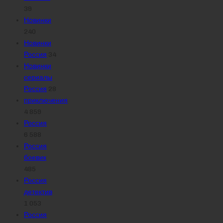
39
Новинки
240
Новинки
Россия
34
Новинки
сериалы
Россия
28
приключения
4 859
Россия
6 588
Россия
боевик
485
Россия
детектив
1 053
Россия