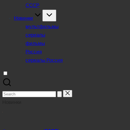
СССР
Новинки
мультфильмы
сериалы
фильмы
Россия
сериалы Россия
Search
for:
Новинки