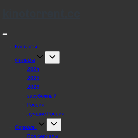
kinotorrent.cc
Skip
to
content
Контакты
Фильмы
2024
2025
2026
зарубежный
Россия
лучшие Россия
Сериалы
Все сериалы