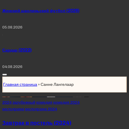
Женский шаолиньский футбол (2026)
05.08.2026
Сардар (2022)
04.08.2026
Главная страница
»
Санне Лангелаар
Posted
2024
зарубежный
комедия
комедия 2024
in
мелодрама
мелодрама 2024
Завтрак в постель (2024)