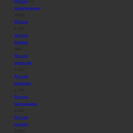
Россия
34
приключения
4 853
Россия
6 585
Россия
боевик
485
Россия
детектив
1 053
Россия
комедия
1 799
Россия
мелодрама
1 647
Россия
сериал
3 294