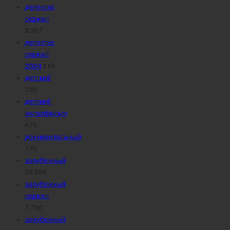
детектив
сериал
2 307
детектив
сериал
2024
113
детский
166
детский
мультфильм
475
документальный
770
зарубежный
29 369
зарубежный
сериал
7 730
зарубежный