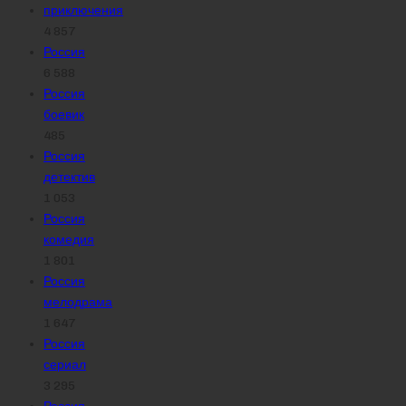
приключения
4 857
Россия
6 588
Россия
боевик
485
Россия
детектив
1 053
Россия
комедия
1 801
Россия
мелодрама
1 647
Россия
сериал
3 295
Россия