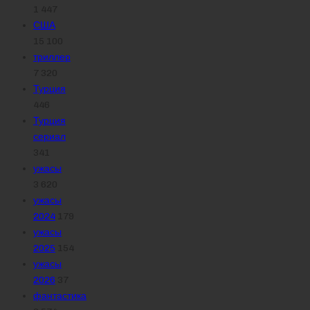
1 447
США
15 100
триллер
7 320
Турция
446
Турция
сериал
341
ужасы
3 620
ужасы
2024
179
ужасы
2025
154
ужасы
2026
37
фантастика