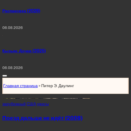
Распаковка (2026)
06.08.2026
Қызым. Дочки (2025)
06.08.2026
Главная страница
»
Питер Э. Даулинг
Posted
зарубежный
США
ужасы
in
Поезд дальше не идёт (2008)