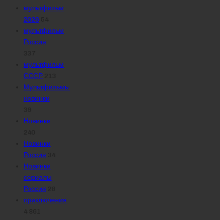
мультфильм
2026
54
мультфильм
Россия
337
мультфильм
СССР
213
Мультфильмы
новинки
39
Новинки
240
Новинки
Россия
34
Новинки
сериалы
Россия
28
приключения
4 861