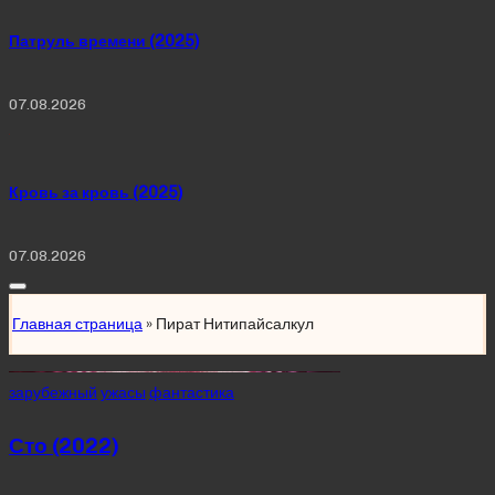
Патруль времени (2025)
07.08.2026
Кровь за кровь (2025)
07.08.2026
Главная страница
»
Пират Нитипайсалкул
Posted
зарубежный
ужасы
фантастика
in
Сто (2022)