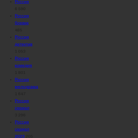
Россия
6 590
Россия
боевик
485
Россия
детектив
1 053
Россия
комедия
1 801
Россия
мелодрама
1 647
Россия
сериал
3 296
Россия
сериал
2023
205