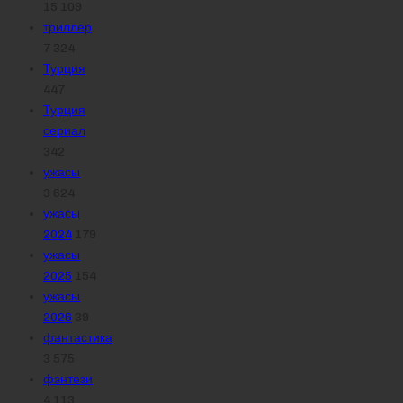
15 109
триллер
7 324
Турция
447
Турция
сериал
342
ужасы
3 624
ужасы
2024
179
ужасы
2025
154
ужасы
2026
39
фантастика
3 575
фэнтези
4 113