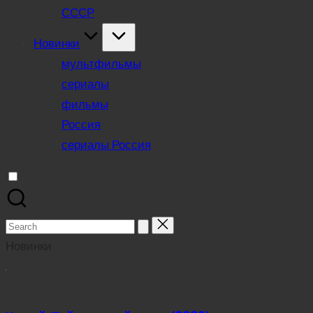
СССР
Новинки
мультфильмы
сериалы
фильмы
Россия
сериалы Россия
Search
for:
Новинки