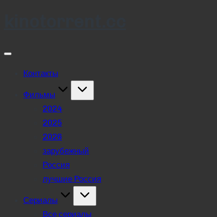
kinotorrent.cc
Skip
to
content
Контакты
Фильмы
2024
2025
2026
зарубежный
Россия
лучшие Россия
Сериалы
Все сериалы