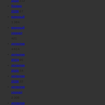
2025
212
боевик
2026
67
военный
1 384
военный
сериал
421
детектив
4 614
детектив
2024
65
детектив
2025
54
детектив
2026
22
детектив
сериал
2 308
детектив