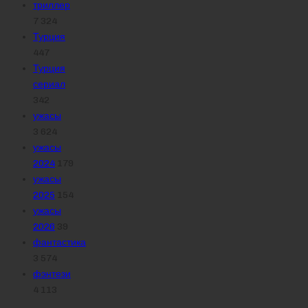
триллер
7 324
Турция
447
Турция
сериал
342
ужасы
3 624
ужасы
2024
179
ужасы
2025
154
ужасы
2026
39
фантастика
3 574
фэнтези
4 113