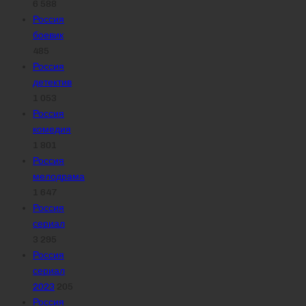
6 588
Россия
боевик
485
Россия
детектив
1 053
Россия
комедия
1 801
Россия
мелодрама
1 647
Россия
сериал
3 295
Россия
сериал
2023
205
Россия