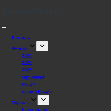
kinotorrent.cc
Skip
to
content
Контакты
Фильмы
2024
2025
2026
зарубежный
Россия
лучшие Россия
Сериалы
Все сериалы