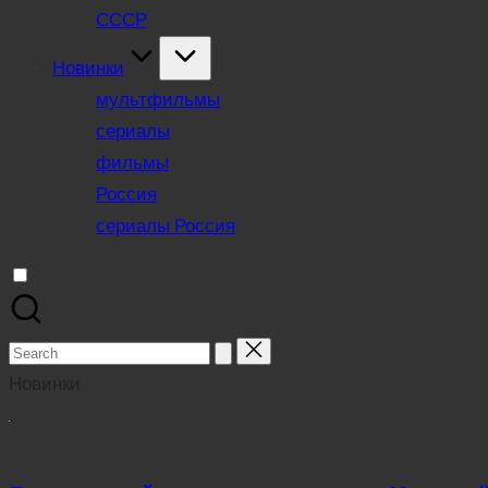
СССР
Новинки
мультфильмы
сериалы
фильмы
Россия
сериалы Россия
Search
for:
Новинки